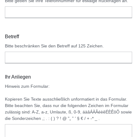
Bitte geben Sie Ihre Telefonnummer für etwaige Rückfragen an.
Betreff
Bitte beschränken Sie den Betreff auf 125 Zeichen.
Ihr Anliegen
Hinweis zum Formular:
Kopieren Sie Texte ausschließlich unformatiert in das Formular.
Bitte beachten Sie, dass nur die folgenden Zeichen im Formular
zulässig sind: A-Z, a-z, Umlaute, ß, 0-9, áàâÁÀÂéèêÉÈÊôÔ sowie
die Sonderzeichen ,; . : ( ) ? ! @ "„ ‟ ' § € / + -* _ .