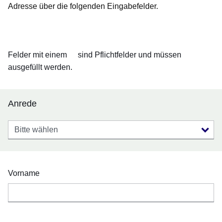
Adresse über die folgenden Eingabefelder.
Öffnet sich in einem neuen Fenster
Öffnet sich in einem neuen Fenster
Öffnet sich in einem neuen Fenster
Öffnet sich in einem neuen Fenster
Öffnet sich in einem neuen Fenster
Felder mit einem
sind Pflichtfelder und müssen
ausgefüllt werden.
Anrede
Anrede
Vorname