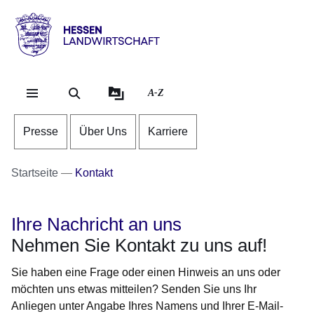
Direkt zum Kopf der Se
Direkt zum Inhalt
Direkt zum Fuß der Sei
Hessen
-
Landwirtschaft
A-Z
Presse
Über Uns
Karriere
Startseite
Kontakt
Ihre Nachricht an uns
Nehmen Sie Kontakt zu uns auf!
Sie haben eine Frage oder einen Hinweis an uns oder
möchten uns etwas mitteilen? Senden Sie uns Ihr
Anliegen unter Angabe Ihres Namens und Ihrer E-Mail-