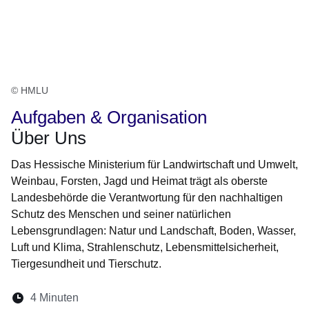
© HMLU
Aufgaben & Organisation
Über Uns
Das Hessische Ministerium für Landwirtschaft und Umwelt,
Weinbau, Forsten, Jagd und Heimat trägt als oberste
Landesbehörde die Verantwortung für den nachhaltigen
Schutz des Menschen und seiner natürlichen
Lebensgrundlagen: Natur und Landschaft, Boden, Wasser,
Luft und Klima, Strahlenschutz, Lebensmittelsicherheit,
Tiergesundheit und Tierschutz.
Lesedauer:
4 Minuten
Öffnet sich in einem neuen Fenster
Öffnet sich in einem neuen Fenster
Öffnet sich in einem neuen Fenste
Öffnet sich in einem neuen Fe
Öffnet sich in einem neu