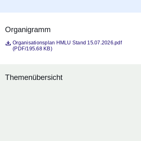
Organigramm
Datei
Öffnet sich in einem neuen Fenster
Organisationsplan HMLU Stand 15.07.2026.pdf
(PDF/195.68 KB)
Themenübersicht