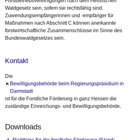
Forstbetriebsvereinigungen nach dem Hessischen
Waldgesetz sein, sofern sie rechtsfähig sind.
Zuwendungsempfängerinnen und -empfänger für
Maßnahmen nach Abschnitt C können anerkannte
forstwirtschaftliche Zusammenschlüsse im Sinne des
Bundeswaldgesetzes sein.
Kontakt
Die
Öffnet sich in einem neuen Fenster
Bewilligungsbehörde beim Regierungspräsidium in
Darmstadt
ist für die Forstliche Förderung in ganz Hessen die
zuständige Einreichungs- und Bewilligungsbehörde.
Downloads
Datei
Öffnet sich in einem neuen Fenster
Richtlinie für die forstliche Förderung (Stand: