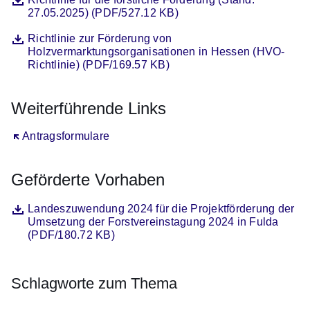
27.05.2025) (PDF/527.12 KB)
Datei
Öffnet sich in einem neuen Fenster
Richtlinie zur Förderung von
Holzvermarktungsorganisationen in Hessen (HVO-
Richtlinie) (PDF/169.57 KB)
Weiterführende Links
Öffnet sich in einem neuen Fenster
Antragsformulare
Geförderte Vorhaben
Datei
Öffnet sich in einem neuen Fenster
Landeszuwendung 2024 für die Projektförderung der
Umsetzung der Forstvereinstagung 2024 in Fulda
(PDF/180.72 KB)
Schlagworte zum Thema