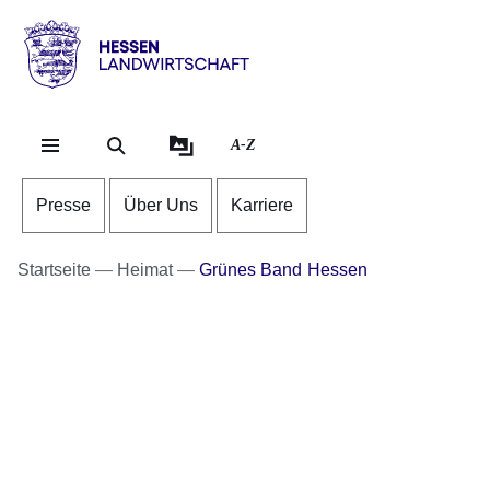
Direkt zum Kopf der Se
Direkt zum Inhalt
Direkt zum Fuß der Sei
Hessen
-
Landwirtschaft
A-Z
Presse
Über Uns
Karriere
Startseite
Heimat
Grünes Band Hessen