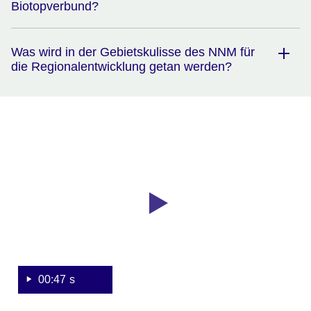
Biotopverbund?
Was wird in der Gebietskulisse des NNM für
die Regionalentwicklung getan werden?
Youtube
:Dauer:
Video:
47
Sekunden
Grünes
Band:
Vom
Eismeer
bis
zum
Schwarzen
00:47 s
Meer