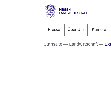
Direkt zum Kopf der S
Direkt zum Inhalt
Direkt zum Fuß der Se
Hessen
-
Presse
Über Uns
Karriere
Landwirtschaft
Startseite
Landwirtschaft
Ext