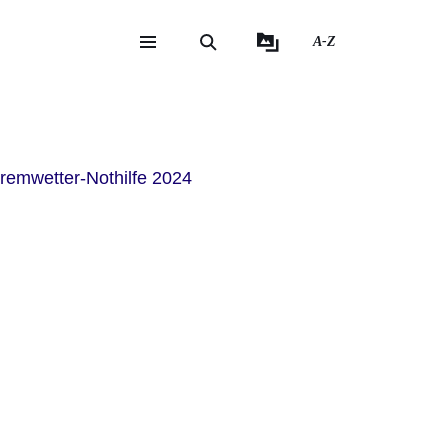
A-Z
eite
ite
remwetter-Nothilfe 2024