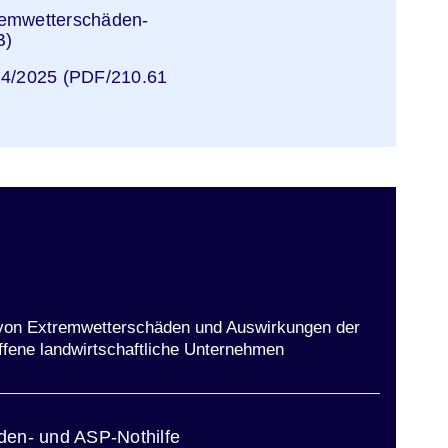
ster
remwetterschäden-
B)
ster
24/2025 (PDF/210.61
r von Extremwetterschäden und Auswirkungen der
ffene landwirtschaftliche Unternehmen
ster
den- und ASP-Nothilfe