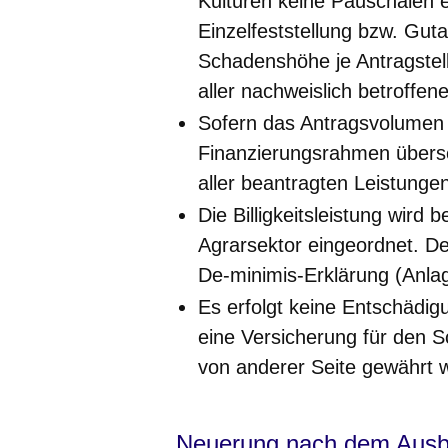
Kulturen keine Pauschalen e
Einzelfeststellung bzw. Gut
Schadenshöhe je Antragstell
aller nachweislich betroffen
Sofern das Antragsvolumen
Finanzierungsrahmen übersch
aller beantragten Leistunge
Die Billigkeitsleistung wird b
Agrarsektor eingeordnet. D
De-minimis-Erklärung (Anla
Es erfolgt keine Entschädigu
eine Versicherung für den 
von anderer Seite gewährt w
Neuerung nach dem Ausbr