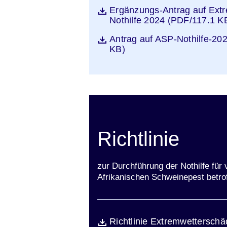
Öffnet sich in einem neuen Fen
Ergänzungs-Antrag auf Ext
Datei
Nothilfe 2024 (PDF/117.1 K
Öffnet sich in einem neuen Fen
Antrag auf ASP-Nothilfe-20
Datei
KB)
Richtlinie
zur Durchführung der Nothilfe fü
Afrikanischen Schweinepest betro
Öffnet sich in einem neuen Fen
Richtlinie Extremwetterschä
Datei