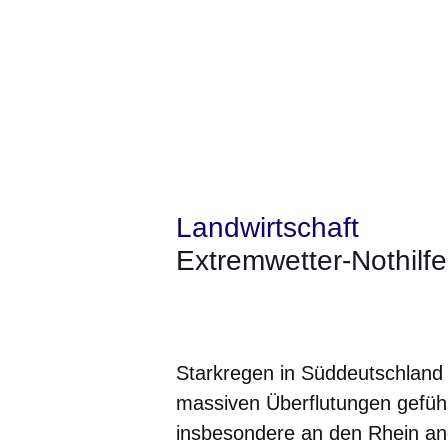
Landwirtschaft
Extremwetter-Nothilf
Öffnet sich in einem neuen Fenster
Öffnet sich in einem neuen Fenst
Öffnet sich in einem neuen 
Öffnet sich in einem n
Öffnet sich in ein
Starkregen in Süddeutschland 
massiven Überflutungen gefüh
insbesondere an den Rhein an