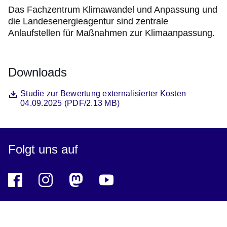
Das Fachzentrum Klimawandel und Anpassung und
die Landesenergieagentur sind zentrale
Anlaufstellen für Maßnahmen zur Klimaanpassung.
Downloads
Datei
Öffnet sich in einem neuen Fenster
Studie zur Bewertung externalisierter Kosten
04.09.2025 (PDF/2.13 MB)
Folgt uns auf
Facebook
Öffnet sich in einem neuen Fenster
Instagram
Öffnet sich in einem neuen Fenster
Mastodon
Öffnet sich in einem neuen Fenster
YouTube
Öffnet sich in einem neuen Fenster