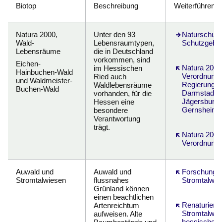
Biotop
Beschreibung
Weiterführende
Natura 2000,
Unter den 93
Naturschutz
Wald-
Lebensraumtypen,
Schutzgebie
Lebensräume
die in Deutschland
vorkommen, sind
Eichen-
Öffnet sich in
Natura 2000
im Hessischen
Hainbuchen-Wald
Verordnung
Ried auch
und Waldmeister-
Regierungsp
Waldlebensräume
Buchen-Wald
Darmstadt -
vorhanden, für die
Jägersburge
Hessen eine
Gernsheime
besondere
Verantwortung
trägt.
Öffnet sich in
Natura 2000
Verordnung
Auwald und
Auwald und
Öffnet sich in
Forschungsp
Stromtalwiesen
flussnahes
Stromtalwie
Grünland können
einen beachtlichen
Öffnet sich in
Renaturieru
Artenreichtum
Stromtalwi
aufweisen. Alte
hessischen 