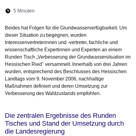
Lesedauer:
5 Minuten
Öffnet sich in einem neuen Fenster
Öffnet sich in einem neuen Fenster
Öffnet sich in einem neuen Fenste
Öffnet sich in einem neuen Fe
Öffnet sich in einem neu
Beides hat Folgen für die Grundwasserverfügbarkeit. Um
dieser Situation zu begegnen, wurden
Interessenvertreterinnen und -vertreter, fachliche und
wissenschaftliche Expertinnen und Experten an einem
Runden Tisch „Verbesserung der Grundwassersituation im
Hessischen Ried" versammelt. Innerhalb von drei Jahren
wurden, entsprechend des Beschlusses des Hessischen
Landtags vom 9. November 2006, nachhaltige
Maßnahmen definiert und deren Umsetzung zur
Verbesserung des Waldzustands empfohlen.
Die zentralen Ergebnisse des Runden
Tisches und Stand der Umsetzung durch
die Landesregierung