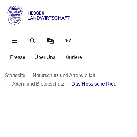
Direkt zum Kopf der Se
Direkt zum Inhalt
Direkt zum Fuß der Sei
Hessen
-
Landwirtschaft
A-Z
Presse
Über Uns
Karriere
Startseite
Naturschutz und Artenvielfalt
Arten- und Biotopschutz
Das Hessische Ried