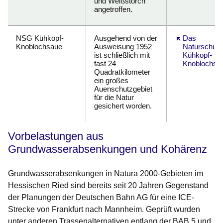
und Weißstorch
angetroffen.
NSG Kühkopf-
Ausgehend von der
Öffnet sich in
Das
Knoblochsaue
Ausweisung 1952
Naturschutz
ist schließlich mit
Kühkopf-
fast 24
Knoblochsa
Quadratkilometer
ein großes
Auenschutzgebiet
für die Natur
gesichert worden.
Vorbelastungen aus
Grundwasserabsenkungen und Kohärenz
Grundwasserabsenkungen in Natura 2000-Gebieten im
Hessischen Ried sind bereits seit 20 Jahren Gegenstand
der Planungen der Deutschen Bahn AG für eine ICE-
Strecke von Frankfurt nach Mannheim. Geprüft wurden
unter anderen Trassenalternativen entlang der BAB 5 und