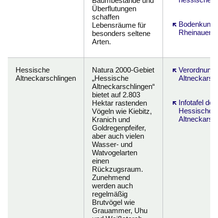
Baumbestände und
Überflutungen
schaffen
Öffnet sich in
Bodenkund
Lebensräume für
Rheinauen
besonders seltene
Arten.
Hessische
Natura 2000-Gebiet
Öffnet sich in
Verordnung
Altneckarschlingen
„Hessische
Altneckarsc
Altneckarschlingen“
bietet auf 2.803
Öffnet sich in
Infotafel de
Hektar rastenden
Hessische
Vögeln wie Kiebitz,
Altneckarsc
Kranich und
Goldregenpfeifer,
aber auch vielen
Wasser- und
Watvogelarten
einen
Rückzugsraum.
Zunehmend
werden auch
regelmäßig
Brutvögel wie
Grauammer, Uhu