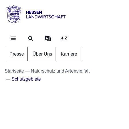
Direkt zum Kopf der Se
Direkt zum Inhalt
Direkt zum Fuß der Sei
Hessen
-
Landwirtschaft
A-Z
Presse
Über Uns
Karriere
Startseite
Naturschutz und Artenvielfalt
Schutzgebiete