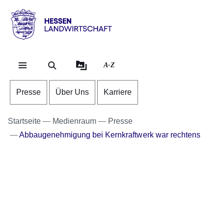
Direkt zum Kopf der Se
Direkt zum Inhalt
Direkt zum Fuß der Sei
Hessen
-
Landwirtschaft
A-Z
Presse
Über Uns
Karriere
Startseite
Medienraum
Presse
Abbaugenehmigung bei Kernkraftwerk war rechtens