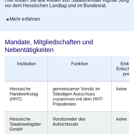
Hier finden Sie alle Reden von Staatsminister Ingmar Jung
vor dem Hessischen Landtag und im Bundesrat.
Mehr erfahren
Mandate, Mitgliedschaften und
Nebentätigkeiten
Institution
Funktion
Einkünf
Entschä
pro J
Hessische
gemeinsamer Vorsitz im
keine
Handwerkstag
Ständigen Ausschuss
(HHT)
zusammen mit dem HHT-
Präsidenten
Hessische
Vorsitzender des
keine
Staatsweingüter
Aufsichtsrats
GmbH