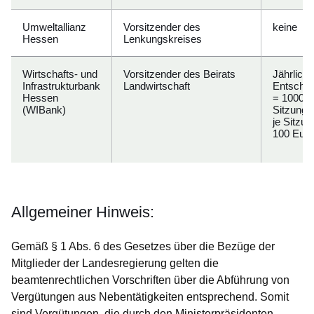
Umweltallianz
Vorsitzender des
keine
Hessen
Lenkungskreises
Wirtschafts- und
Vorsitzender des Beirats
Jährliche
Infrastrukturbank
Landwirtschaft
Entschä
Hessen
= 1000 E
(WIBank)
Sitzungs
je Sitzun
100 Euro
Allgemeiner Hinweis:
Gemäß § 1 Abs. 6 des Gesetzes über die Bezüge der
Mitglieder der Landesregierung gelten die
beamtenrechtlichen Vorschriften über die Abführung von
Vergütungen aus Nebentätigkeiten entsprechend. Somit
sind Vergütungen, die durch den Ministerpräsidenten