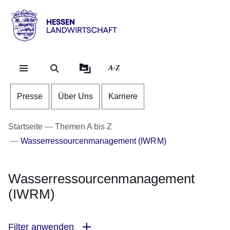
Direkt zum Kopf der Se
Direkt zum Inhalt
Direkt zum Fuß der Sei
Hessen
-
Landwirtschaft
A-Z
Presse
Über Uns
Karriere
Startseite
Themen A bis Z
Wasserressourcenmanagement (IWRM)
Wasserressourcenmanagement
(IWRM)
Filter anwenden