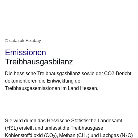
© catazul/ Pixabay
Emissionen
Treibhausgasbilanz
Die hessische Treibhausgasbilanz sowie der CO2-Bericht
dokumentieren die Entwicklung der
Treibhausgasemissionen im Land Hessen.
Öffnet sich in einem neuen Fenster
Öffnet sich in einem neuen Fenster
Öffnet sich in einem neuen Fenster
Öffnet sich in einem neuen Fenster
Öffnet sich in einem neuen Fenster
Sie wird durch das Hessische Statistische Landesamt
(HSL) erstellt und umfasst die Treibhausgase
Kohlenstoffdioxid (CO
), Methan (CH
) und Lachgas (N
O)
2
4
2