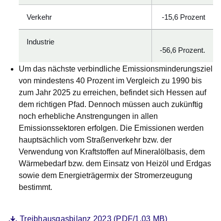
Verkehr
-15,6 Prozent
Industrie
-56,6 Prozent.
Um das nächste verbindliche Emissionsminderungsziel
von mindestens 40 Prozent im Vergleich zu 1990 bis
zum Jahr 2025 zu erreichen, befindet sich Hessen auf
dem richtigen Pfad. Dennoch müssen auch zukünftig
noch erhebliche Anstrengungen in allen
Emissionssektoren erfolgen. Die Emissionen werden
hauptsächlich vom Straßenverkehr bzw. der
Verwendung von Kraftstoffen auf Mineralölbasis, dem
Wärmebedarf bzw. dem Einsatz von Heizöl und Erdgas
sowie dem Energieträgermix der Stromerzeugung
bestimmt.
Datei
Öffnet sich in einem neuen Fenster
Treibhausgasbilanz 2023 (PDF/1.03 MB)