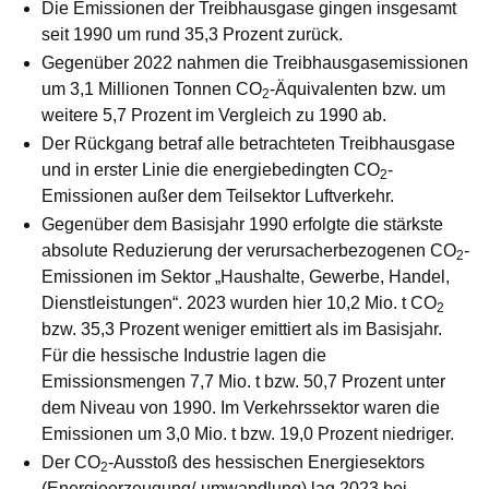
Die Emissionen der Treibhausgase gingen insgesamt
seit 1990 um rund 35,3 Prozent zurück.
Gegenüber 2022 nahmen die Treibhausgasemissionen
um 3,1 Millionen Tonnen CO
-Äquivalenten bzw. um
2
weitere 5,7 Prozent im Vergleich zu 1990 ab.
Der Rückgang betraf alle betrachteten Treibhausgase
und in erster Linie die energiebedingten CO
-
2
Emissionen außer dem Teilsektor Luftverkehr.
Gegenüber dem Basisjahr 1990 erfolgte die stärkste
absolute Reduzierung der verursacherbezogenen CO
-
2
Emissionen im Sektor „Haushalte, Gewerbe, Handel,
Dienstleistungen“. 2023 wurden hier 10,2 Mio. t CO
2
bzw. 35,3 Prozent weniger emittiert als im Basisjahr.
Für die hessische Industrie lagen die
Emissionsmengen 7,7 Mio. t bzw. 50,7 Prozent unter
dem Niveau von 1990. Im Verkehrssektor waren die
Emissionen um 3,0 Mio. t bzw. 19,0 Prozent niedriger.
Der CO
-Ausstoß des hessischen Energiesektors
2
(Energieerzeugung/-umwandlung) lag 2023 bei