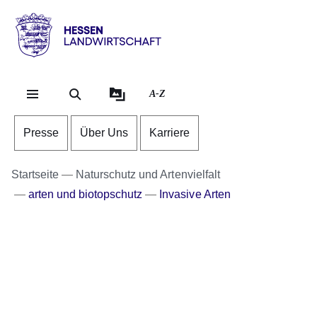
Direkt zum Kopf der Se
Direkt zum Inhalt
Direkt zum Fuß der Sei
Hessen
-
Landwirtschaft
A-Z
Presse
Über Uns
Karriere
Startseite
Naturschutz und Artenvielfalt
arten und biotopschutz
Invasive Arten