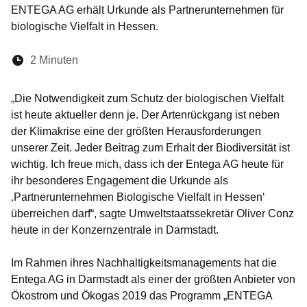
ENTEGA AG erhält Urkunde als Partnerunternehmen für
biologische Vielfalt in Hessen.
Lesedauer:
2 Minuten
Öffnet sich in einem neuen Fenster
Öffnet sich in einem neuen Fenster
Öffnet sich in einem neuen Fenste
Öffnet sich in einem neuen Fe
Öffnet sich in einem neu
„Die Notwendigkeit zum Schutz der biologischen Vielfalt
ist heute aktueller denn je. Der Artenrückgang ist neben
der Klimakrise eine der größten Herausforderungen
unserer Zeit. Jeder Beitrag zum Erhalt der Biodiversität ist
wichtig. Ich freue mich, dass ich der Entega AG heute für
ihr besonderes Engagement die Urkunde als
‚Partnerunternehmen Biologische Vielfalt in Hessen‘
überreichen darf“, sagte Umweltstaatssekretär Oliver Conz
heute in der Konzernzentrale in Darmstadt.
Im Rahmen ihres Nachhaltigkeitsmanagements hat die
Entega AG in Darmstadt als einer der größten Anbieter von
Ökostrom und Ökogas 2019 das Programm „ENTEGA