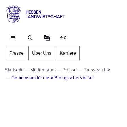
Direkt zum Kopf der Se
Direkt zum Inhalt
Direkt zum Fuß der Sei
Hessen
-
Landwirtschaft
A-Z
Presse
Über Uns
Karriere
Startseite
Medienraum
Presse
Pressearchiv
Gemeinsam für mehr Biologische Vielfalt