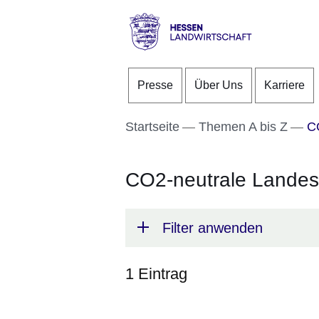
Direkt zum Kopf der S
Direkt zum Inhalt
Direkt zum Fuß der Se
Hessen
-
Presse
Über Uns
Karriere
Landwirtschaft
Startseite
Themen A bis Z
CO
CO2-neutrale Landes
Filter anwenden
1 Eintrag