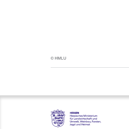
:1
Ergebnis
© HMLU