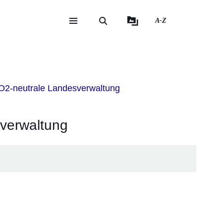
A-Z
eite
ite
2-neutrale Landesverwaltung
verwaltung