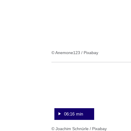
:2
Ergebnisse:
© Anemone123 / Pixabay
:Video:Dauer:
6
Minuten,
16
Sekunden
06:16 min
© Joachim Schnürle / Pixabay