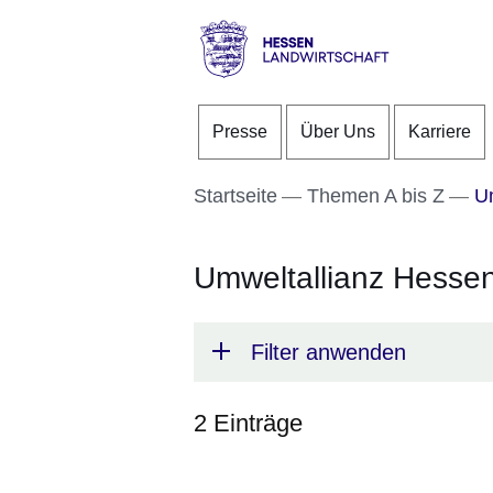
Direkt zum Kopf der S
Direkt zum Inhalt
Direkt zum Fuß der Se
Hessen
-
Presse
Über Uns
Karriere
Landwirtschaft
Startseite
Themen A bis Z
Um
Umweltallianz Hesse
Filter anwenden
2 Einträge