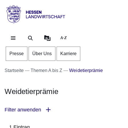
Direkt zum Kopf der Se
Direkt zum Inhalt
Direkt zum Fuß der Sei
Hessen
-
Landwirtschaft
A-Z
Presse
Über Uns
Karriere
Startseite
Themen A bis Z
Weidetierprämie
Weidetierprämie
Filter anwenden
1 Eintrag