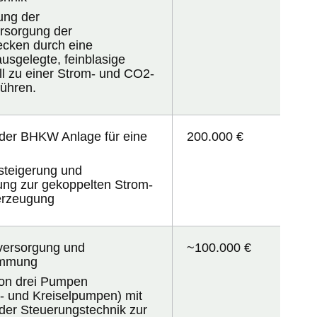
ung der
ersorgung der
cken durch eine
ausgelegte, feinblasige
ll zu einer Strom- und CO2-
führen
.
der BHKW Anlage für eine
200.000 €
zsteigerung und
ung zur gekoppelten Strom-
rzeugung
versorgung und
~100.000 €
mmung
on drei Pumpen
- und Kreiselpumpen) mit
der Steuerungstechnik zur