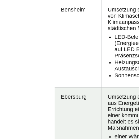
Bensheim
Umsetzung 
von Klimasc
Klimaanpas
städtischen
LED-Bele
(
Energiee
auf LED B
Präsenzs
Heizungs
Austausc
Sonnensc
Ebersburg
Umsetzung 
aus Energet
Errichtung e
einer kommu
handelt es s
Maßnahmenp
einer Wä