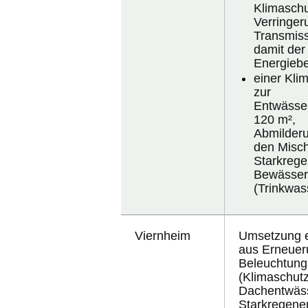
Klimasch
Verringer
Transmis
damit der
Energiebe
einer Kl
zur
Entwässer
120 m²,
Abmilderu
den Misc
Starkrege
Bewässer
(Trinkwas
Viernheim
Umsetzung 
aus
Erneuer
Beleuchtung
(Klimaschu
Dachentwäss
Starkregene