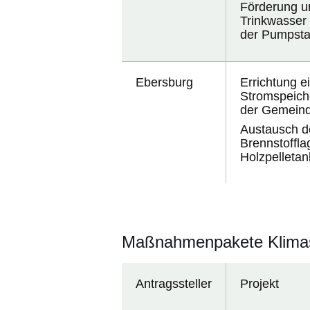
Förderung u
Trinkwasse
der Pumpsta
Ebersburg
Errichtung e
Stromspeic
der Gemeind
Austausch d
Brennstoffla
Holzpelletan
Maßnahmenpakete Klimas
Antragssteller
Projekt