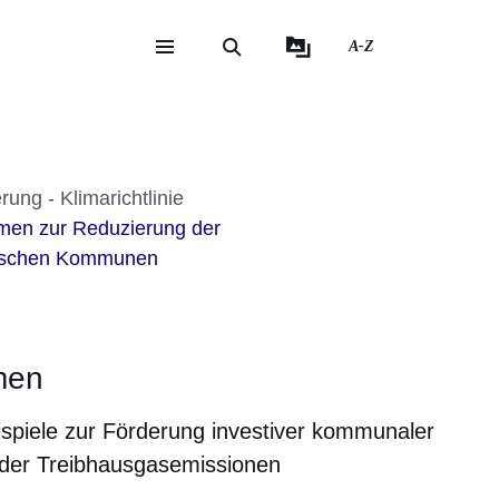
A-Z
eite
ite
rung - Klimarichtlinie
en zur Reduzierung der
sischen Kommunen
men
spiele zur Förderung investiver kommunaler
der Treibhausgasemissionen