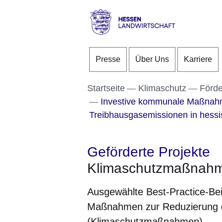
Direkt zum Kopf der S
Direkt zum Inhalt
Direkt zum Fuß der Se
Hessen
-
Presse
Über Uns
Karriere
Landwirtschaft
Startseite
Klimaschutz
Förde
Investive kommunale Maßnahm
Treibhausgasemissionen in hes
Geförderte Projekte
Klimaschutzmaßnah
Ausgewählte Best-Practice-Bei
Maßnahmen zur Reduzierung 
(Klimaschutzmaßnahmen)