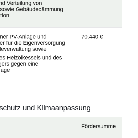
nd Verteilung von
r sowie Gebäudedämmung
tion
iner
PV-Anlage und
70.440 €
her
für die Eigenversorgung
everwaltung sowie
es Heizölkessels und des
gers gegen eine
lage
chutz und Klimaanpassung
Fördersumme