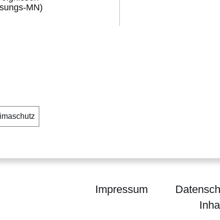
ssungs-MN)
imaschutz
Impressum
Datensch
Inha
ium für Landwirtschaft und Umwelt, Weinbau, Fors