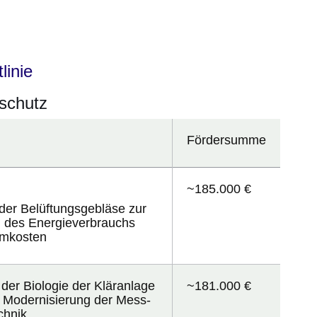
er
Fenster
euen Fenster
em neuen Fenster
linie
schutz
Fördersumme
~185.000 €
der Belüftungsgebläse zur
 des Energieverbrauchs
omkosten
der Biologie der Kläranlage
~181.000 €
d Modernisierung der Mess-
chnik