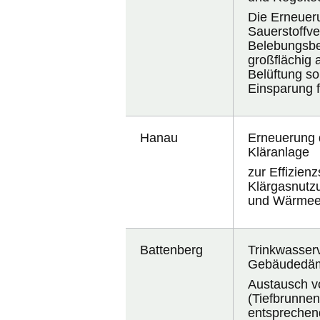
Die Erneuer
Sauerstoffv
Belebungsbe
großflächig 
Belüftung so
Einsparung 
Hanau
Erneuerung 
Kläranlage
zur Effizien
Klärgasnutz
und Wärmee
Battenberg
Trinkwasser
Gebäudedä
Austausch v
(Tiefbrunnen
entsprechen