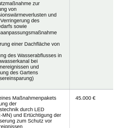
utzmaßnahme zur
ung von
sionswärmeverlusten und
 Verringerung des
darfs sowie
imaanpassungsmaßnahme
ung einer Dachfläche von
ng des Wasserabflusses in
hwasserkanal bei
nereignissen und
ung des Gartens
sereinsparung)
eines Maßnahmenpakets
45.000 €
ung der
stechnik durch LED
tz-MN)
und Ertüchtigung der
erung zum Schutz vor
reignissen