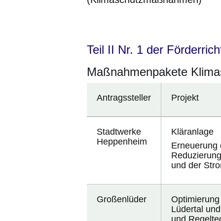
Öffnet sich in einem neuen Fenster
Öffnet sich in einem neuen Fenst
Öffnet sich in einem neuen 
Öffnet sich in einem n
Öffnet sich in ein
Teil II Nr. 1 der Förderricht
Maßnahmenpakete Klima
Antragssteller
Projekt
Stadtwerke
Kläranlage
Heppenheim
Erneuerung 
Reduzierung
und der Str
Großenlüder
Optimierung 
Lüdertal un
und Regelte