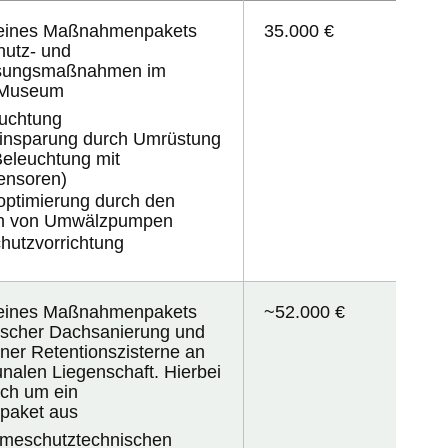
eines
Maßnahmenpakets
35.000 €
hutz- und
sungsmaßnahmen im
 Museum
uchtung
insparung durch Umrüstung
eleuchtung mit
ensoren)
optimierung
durch den
h von Umwälzpumpen
hutzvorrichtung
eines
Maßnahmenpakets
~52.000 €
ischer Dachsanierung und
iner Retentionszisterne an
nalen Liegenschaft. Hierbei
ich um ein
aket aus
rmeschutztechnischen