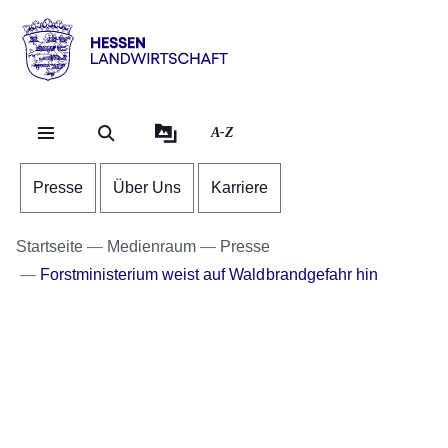
Direkt zum Kopf der Se
Direkt zum Inhalt
Direkt zum Fuß der Sei
Hessen
-
Landwirtschaft
A-Z
Presse
Über Uns
Karriere
Startseite
Medienraum
Presse
Forstministerium weist auf Waldbrandgefahr hin