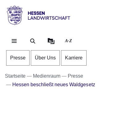
Direkt zum Kopf der Se
Direkt zum Inhalt
Direkt zum Fuß der Sei
Hessen
-
Landwirtschaft
A-Z
Presse
Über Uns
Karriere
Startseite
Medienraum
Presse
Hessen beschließt neues Waldgesetz