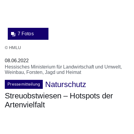
7 Fotos
© HMLU
08.06.2022
Hessisches Ministerium für Landwirtschaft und Umwelt,
Weinbau, Forsten, Jagd und Heimat
Naturschutz
Pressemitteilung
Streuobstwiesen – Hotspots der
Artenvielfalt
Öffnet sich in einem neuen Fenster
Öffnet sich in einem neuen Fenster
Öffnet sich in einem neuen Fenster
Öffnet sich in einem neuen Fenster
Öffnet sich in einem neuen Fenster