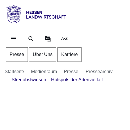
Direkt zum Kopf de
Direkt zum Inhalt
Direkt zum Fuß der
Hessen
-
Landwirtschaft
A-Z
Presse
Über Uns
Karriere
Startseite
Medienraum
Presse
Pressearchiv
Streuobstwiesen – Hotspots der Artenvielfalt
Bildergalerie:7
Fotos:Öffnet
eine
Lightbox: