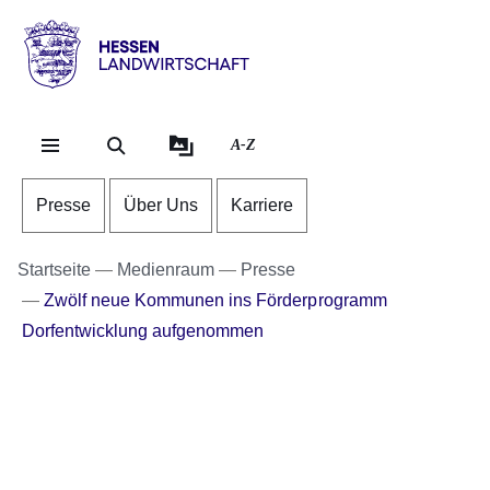
Direkt zum Kopf der Se
Direkt zum Inhalt
Direkt zum Fuß der Sei
Hessen
-
Landwirtschaft
A-Z
Presse
Über Uns
Karriere
Startseite
Medienraum
Presse
Zwölf neue Kommunen ins Förderprogramm
Dorfentwicklung aufgenommen