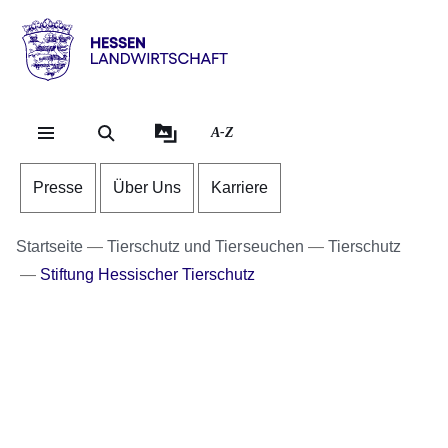
Direkt zum Kopf der Se
Direkt zum Inhalt
Direkt zum Fuß der Sei
Hessen
-
Landwirtschaft
A-Z
Presse
Über Uns
Karriere
Startseite
Tierschutz und Tierseuchen
Tierschutz
Stiftung Hessischer Tierschutz