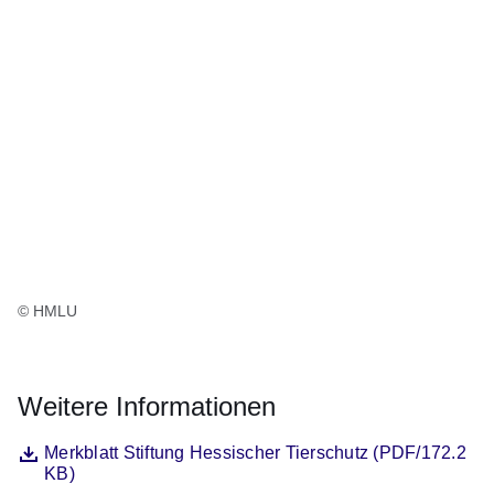
© HMLU
Weitere Informationen
Datei
Öffnet sich in einem neuen Fenster
Merkblatt Stiftung Hessischer Tierschutz (PDF/172.2
KB)