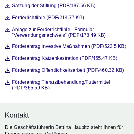
Datei
Öffnet sich in einem neuen Fenster
Satzung der Stiftung (PDF/187.66 KB)
Datei
Öffnet sich in einem neuen Fenster
Förderrichtlinie (PDF/214.77 KB)
Datei
Öffnet sich in einem neuen Fenster
Anlage zur Förderrichtlinie - Formular
"Verwendungsnachweis" (PDF/173.49 KB)
Datei
Öffnet sich in einem neuen Fenster
Förderantrag investive Maßnahmen (PDF/522.5 KB)
Datei
Öffnet sich in einem neuen Fenster
Förderantrag Katzenkastration (PDF/455.47 KB)
Datei
Öffnet sich in einem neuen Fenster
Förderantrag Öffentlichkeitsarbeit (PDF/460.32 KB)
Datei
Öffnet sich in einem neuen Fenster
Förderantrag Tierarztbehandlung/Futtermittel
(PDF/365.59 KB)
Kontakt
Die Geschäftsführerin Bettina Haubitz steht Ihnen für
Fragen gerne zur Verfügung.