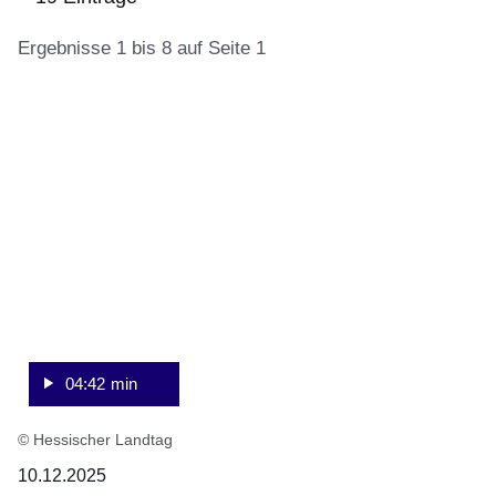
Ergebnisse 1 bis 8 auf Seite 1
:Video:Dauer:
:19
4
Ergebnisse:Ergebnisse
Minuten,
1
42
bis
Sekunden
8
auf
Seite
1
04:42 min
© Hessischer Landtag
10.12.2025