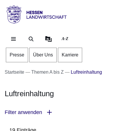
Direkt zum Kopf der Se
Direkt zum Inhalt
Direkt zum Fuß der Sei
Hessen
-
Landwirtschaft
A-Z
Presse
Über Uns
Karriere
Startseite
Themen A bis Z
Luftreinhaltung
Luftreinhaltung
Filter anwenden
19 Einträge