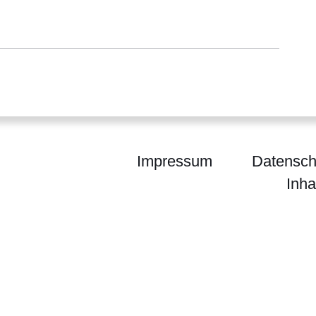
Impressum
Datensch
Inha
ium für Landwirtschaft und Umwelt, Weinbau, Fors