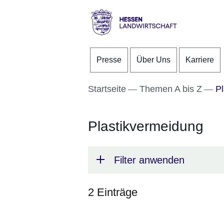
Direkt zum Kopf der S
Direkt zum Inhalt
Direkt zum Fuß der Se
Hessen
-
Presse
Über Uns
Karriere
Landwirtschaft
Startseite
Themen A bis Z
Pl
Plastikvermeidung
Filter anwenden
2 Einträge