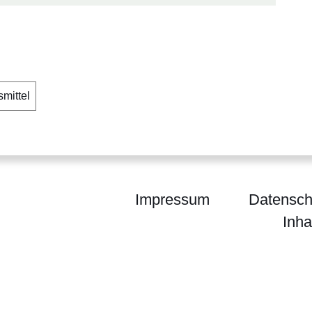
mittel
Impressum
Datensch
Inha
ium für Landwirtschaft und Umwelt, Weinbau, Fors