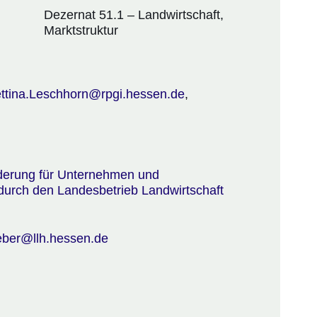
Dezernat 51.1 – Landwirtschaft,
Marktstruktur
ttina.Leschhorn@rpgi.hessen.de
,
ter
ter
rderung für Unternehmen und
rch den Landesbetrieb Landwirtschaft
 in einem neuen Fenster
ber@llh.hessen.de