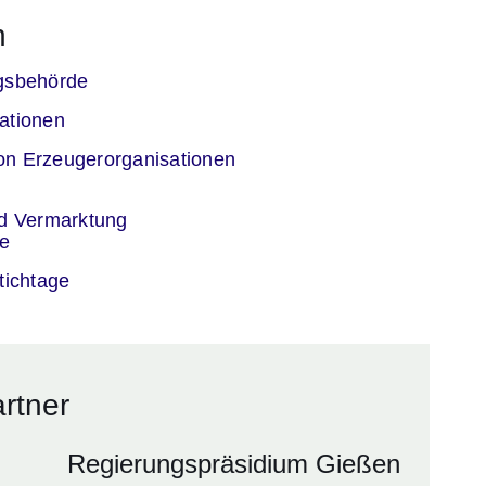
n
er
gsbehörde
er
ationen
er
n Erzeugerorganisationen
er
nd Vermarktung
se
er
tichtage
rtner
Regierungspräsidium Gießen