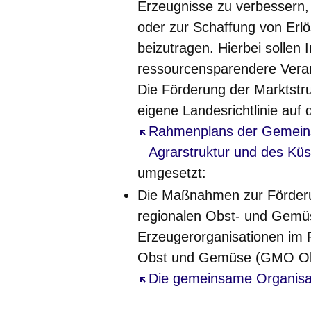
Erzeugnisse
zu verbessern,
oder zur Schaffung von Erlö
beizutragen. Hierbei sollen
ressourcensparendere Verar
Die Förderung der Marktstr
eigene Landesrichtlinie auf
Öffnet sich in einem neuen 
Rahmenplans der Gemeins
Agrarstruktur und des Kü
umgesetzt:
Die Maßnahmen zur
Förder
regionalen Obst- und Gemü
Erzeugerorganisationen i
Obst und Gemüse (GMO Ob
Öffnet sich in einem neuen 
Die gemeinsame Organisat