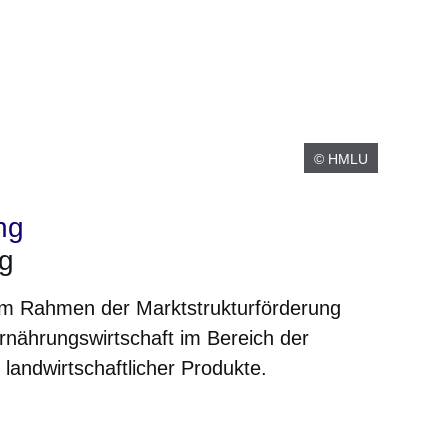
© HMLU
ng
ng
im Rahmen der Marktstrukturförderung
nährungswirtschaft im Bereich der
landwirtschaftlicher Produkte.
er
Fenster
euen Fenster
em neuen Fenster