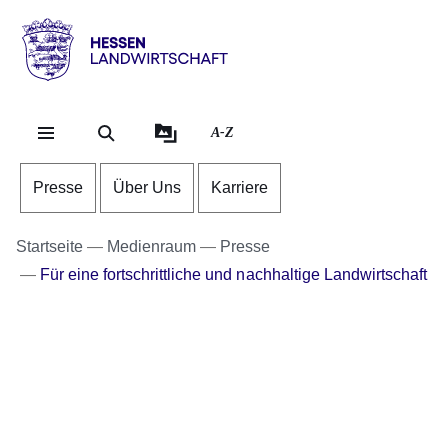
Direkt zum Kopf de
Direkt zum Inhalt
Direkt zum Fuß der
Hessen
-
Landwirtschaft
A-Z
Presse
Über Uns
Karriere
Startseite
Medienraum
Presse
Für eine fortschrittliche und nachhaltige Landwirtschaft