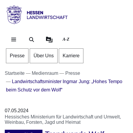
Direkt zum Kopf der Se
Direkt zum Inhalt
Direkt zum Fuß der Sei
Hessen
-
Landwirtschaft
A-Z
Presse
Über Uns
Karriere
Startseite
Medienraum
Presse
Landwirtschaftsminister Ingmar Jung: „Hohes Tempo
beim Schutz vor dem Wolf“
07.05.2024
Hessisches Ministerium für Landwirtschaft und Umwelt,
Weinbau, Forsten, Jagd und Heimat