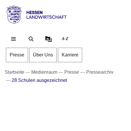
Direkt zum Kopf der Se
Direkt zum Inhalt
Direkt zum Fuß der Sei
Hessen
-
Landwirtschaft
A-Z
Presse
Über Uns
Karriere
Startseite
Medienraum
Presse
Pressearchiv
28 Schulen ausgezeichnet