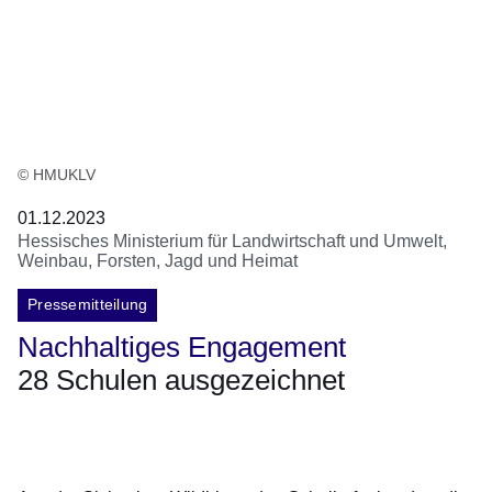
© HMUKLV
01.12.2023
Hessisches Ministerium für Landwirtschaft und Umwelt,
Weinbau, Forsten, Jagd und Heimat
Pressemitteilung
Nachhaltiges Engagement
28 Schulen ausgezeichnet
Öffnet sich in einem neuen Fenster
Öffnet sich in einem neuen Fenster
Öffnet sich in einem neuen Fenster
Öffnet sich in einem neuen Fenster
Öffnet sich in einem neuen Fenster