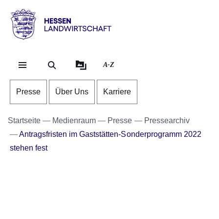
Direkt zum Kopf der Se
Direkt zum Inhalt
Direkt zum Fuß der Sei
Hessen
-
Landwirtschaft
A-Z
Presse
Über Uns
Karriere
Startseite
Medienraum
Presse
Pressearchiv
Antragsfristen im Gaststätten-Sonderprogramm 2022
stehen fest