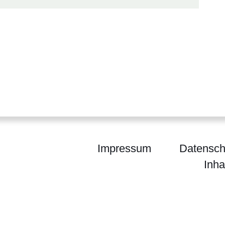
Impressum
Datensch
Inha
ium für Landwirtschaft und Umwelt, Weinbau, Fors