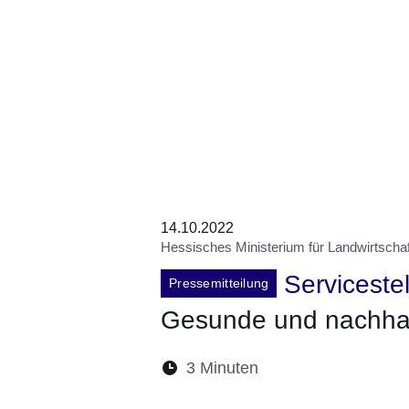
14.10.2022
Hessisches Ministerium für Landwirtscha
Servicestel
Pressemitteilung
Gesunde und nachhal
Lesedauer:
3 Minuten
Öffnet sich in eine
Öffnet sich in 
Öffnet sic
Öffnet
Ö