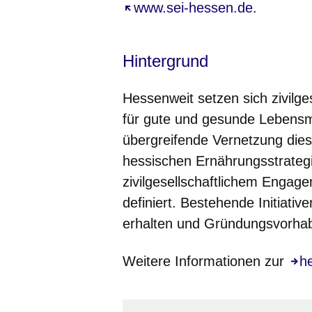
Öffnet sich in einem neuen Fe
www.sei-hessen.de
.
Hintergrund
Hessenweit setzen sich zivilge
für gute und gesunde Lebensmi
übergreifende Vernetzung diese
hessischen Ernährungsstrateg
zivilgesellschaftlichem Engag
definiert. Bestehende Initiati
erhalten und Gründungsvorhabe
Weitere Informationen zur
Öff
h