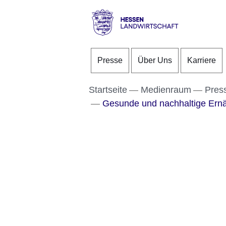
Direkt zum Kopf der S
Direkt zum Inhalt
Direkt zum Fuß der Se
Hessen
-
Presse
Über Uns
Karriere
Landwirtschaft
Startseite
Medienraum
Pres
Gesunde und nachhaltige Ernä