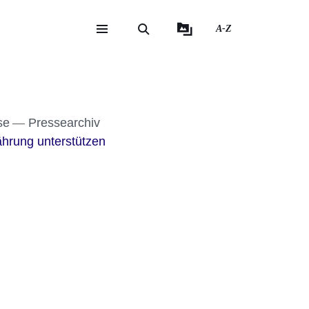
A-Z
eite
ite
se
Pressearchiv
hrung unterstützen