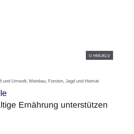
© HMUKLV
ft und Umwelt, Weinbau, Forsten, Jagd und Heimat
le
tige Ernährung unterstützen
m neuen Fenster
einem neuen Fenster
h in einem neuen Fenster
 sich in einem neuen Fenster
ffnet sich in einem neuen Fenster