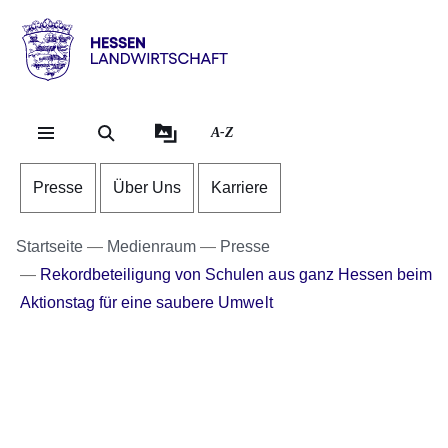
Direkt zum Kopf der Se
Direkt zum Inhalt
Direkt zum Fuß der Sei
Hessen
-
Landwirtschaft
A-Z
Presse
Über Uns
Karriere
Startseite
Medienraum
Presse
Rekordbeteiligung von Schulen aus ganz Hessen beim
Aktionstag für eine saubere Umwelt