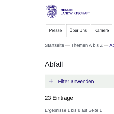
Direkt zum Kopf der S
Direkt zum Inhalt
Direkt zum Fuß der Se
Hessen
-
Presse
Über Uns
Karriere
Landwirtschaft
Startseite
Themen A bis Z
Ab
Abfall
Filter anwenden
23 Einträge
Ergebnisse 1 bis 8 auf Seite 1