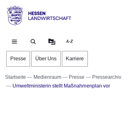
Direkt zum Kopf der Se
Direkt zum Inhalt
Direkt zum Fuß der Sei
Hessen
-
Landwirtschaft
A-Z
Presse
Über Uns
Karriere
Startseite
Medienraum
Presse
Pressearchiv
Umweltministerin stellt Maßnahmenplan vor