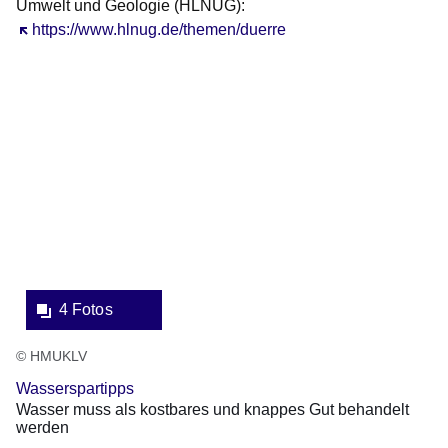
Umwelt und Geologie (HLNUG):
Öffnet sich in einem neuen Fenster
https://www.hlnug.de/themen/duerre
Bildergalerie:4
Fotos:Öffnet
eine
Lightbox:
4 Fotos
© HMUKLV
Wasserspartipps
Wasser muss als kostbares und knappes Gut behandelt
werden