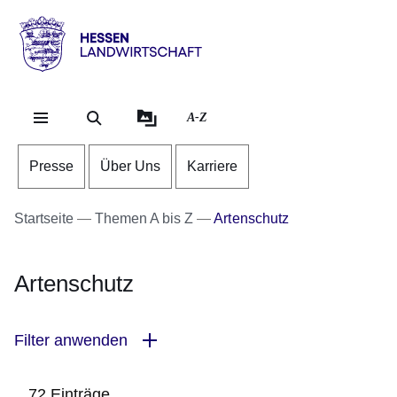
Direkt zum Kopf der Se
Direkt zum Inhalt
Direkt zum Fuß der Sei
Hessen
-
Landwirtschaft
A-Z
Presse
Über Uns
Karriere
Startseite
Themen A bis Z
Artenschutz
Artenschutz
Filter anwenden
72 Einträge