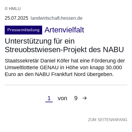
© HMLU
25.07.2025
landwirtschaft.hessen.de
Artenvielfalt
Pressemitteilung
Unterstützung für ein
Streuobstwiesen-Projekt des NABU
Staatssekretär Daniel Köfer hat eine Förderung der
Umweltlotterie GENAU in Höhe von knapp 30.000
Euro an den NABU Frankfurt Nord übergeben.
Nächste
Aktuelle
1
von
9
Seite
Seite
ZUM SEITENANFANG