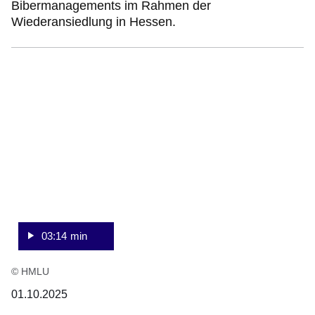
Bibermanagements im Rahmen der
Wiederansiedlung in Hessen.
:Video:Dauer:
3
Minuten,
14
Sekunden
03:14 min
© HMLU
01.10.2025