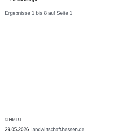
Ergebnisse 1 bis 8 auf Seite 1
:72
Ergebnisse:Ergebnisse
1
bis
8
auf
Seite
1
© HMLU
29.05.2026
landwirtschaft.hessen.de