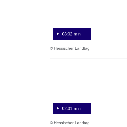
2
Sekunden
08:02 min
© Hessischer Landtag
:Video:Dauer:
2
Minuten,
31
Sekunden
02:31 min
© Hessischer Landtag