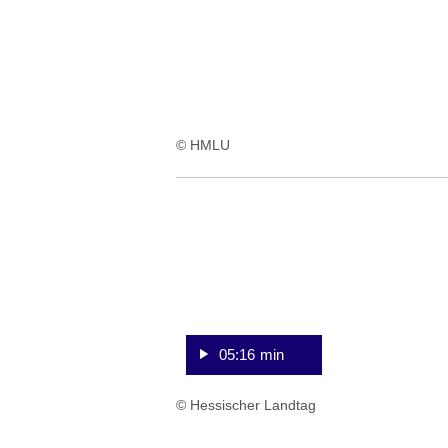
© HMLU
:Video:Dauer:
5
Minuten,
16
Sekunden
05:16 min
© Hessischer Landtag