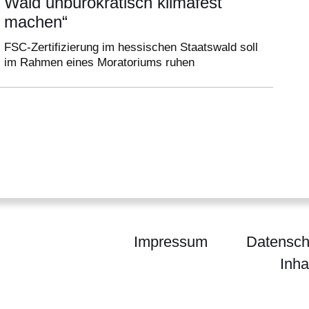
Wald unbürokratisch klimafest
machen“
FSC-Zertifizierung im hessischen Staatswald soll
im Rahmen eines Moratoriums ruhen
Impressum
Datensch
Inha
ium für Landwirtschaft und Umwelt, Weinbau, Fors