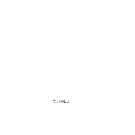
© HMLU
:Video:Dauer:
8
Minuten,