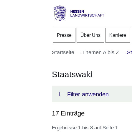
Direkt zum Kopf der S
Direkt zum Inhalt
Direkt zum Fuß der Se
Hessen
-
Presse
Über Uns
Karriere
Landwirtschaft
Startseite
Themen A bis Z
St
Staatswald
Filter anwenden
17 Einträge
Ergebnisse 1 bis 8 auf Seite 1