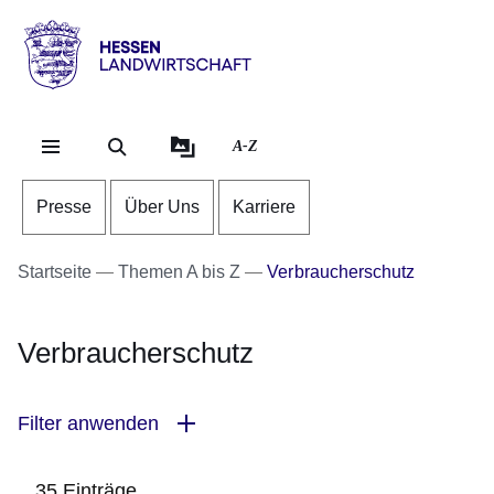
Direkt zum Kopf der Se
Direkt zum Inhalt
Direkt zum Fuß der Sei
Hessen
-
Landwirtschaft
A-Z
Presse
Über Uns
Karriere
Startseite
Themen A bis Z
Verbraucherschutz
Verbraucherschutz
Filter anwenden
35 Einträge