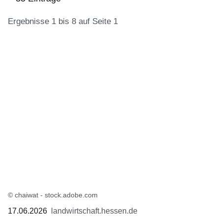
Ergebnisse 1 bis 8 auf Seite 1
:35
Ergebnisse:Ergebnisse
1
bis
8
auf
Seite
1
© chaiwat - stock.adobe.com
17.06.2026
landwirtschaft.hessen.de