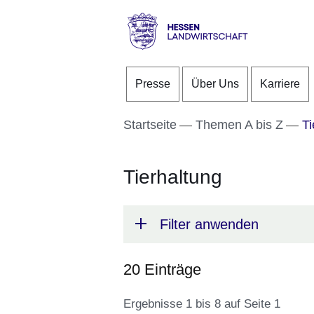
Direkt zum Kopf der S
Direkt zum Inhalt
Direkt zum Fuß der Se
Hessen
-
Presse
Über Uns
Karriere
Landwirtschaft
Startseite
Themen A bis Z
Ti
Tierhaltung
Filter anwenden
20 Einträge
Ergebnisse 1 bis 8 auf Seite 1