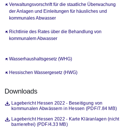
Öffnet sich in einem neuen Fenster
Verwaltungsvorschrift für die staatliche Überwachung
der Anlagen und Einleitungen für häusliches und
kommunales Abwasser
Öffnet sich in einem neuen Fenster
Richtlinie des Rates über die Behandlung von
kommunalem Abwasser
Öffnet sich in einem neuen Fenster
Wasserhaushaltsgesetz (WHG)
Öffnet sich in einem neuen Fenster
Hessischen Wassergesetz (HWG)
Downloads
Datei
Öffnet sich in einem neuen Fenster
Lagebericht Hessen 2022 - Beseitigung von
kommunalen Abwässern in Hessen (PDF/7.84 MB)
Datei
Öffnet sich in einem neuen Fenster
Lagebericht Hessen 2022 - Karte Kläranlagen (nicht
barrierefrei) (PDF/4.33 MB)