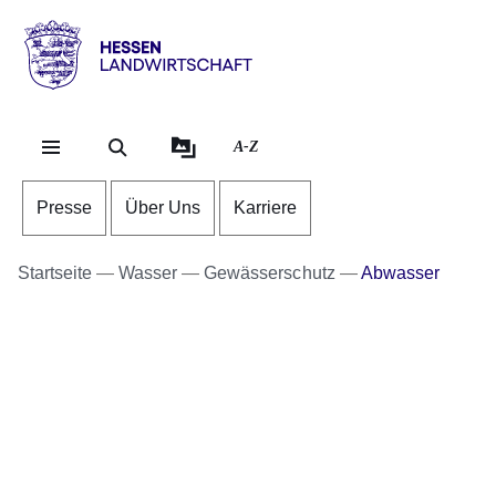
Direkt zum Kopf der Se
Direkt zum Inhalt
Direkt zum Fuß der Sei
Hessen
-
Landwirtschaft
A-Z
Presse
Über Uns
Karriere
Startseite
Wasser
Gewässerschutz
Abwasser