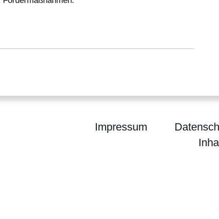
Fördermaßnahmen.
Impressum
Datensch
Inha
ium für Landwirtschaft und Umwelt, Weinbau, Fors