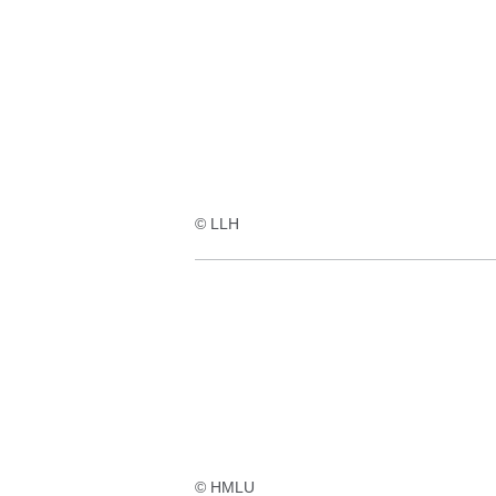
:7
Ergebnisse:
© LLH
© HMLU