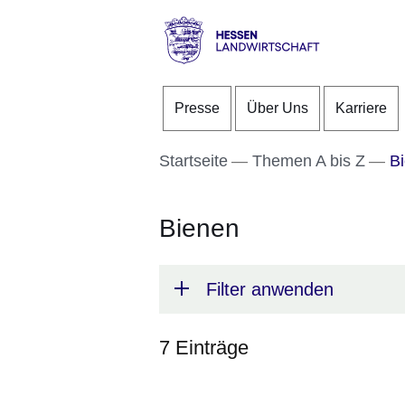
Direkt zum Kopf der S
Direkt zum Inhalt
Direkt zum Fuß der Se
Hessen
-
Presse
Über Uns
Karriere
Landwirtschaft
Startseite
Themen A bis Z
Bi
Bienen
Filter anwenden
7 Einträge