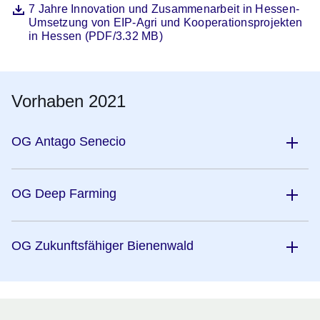
Datei
Öffnet sich in einem neuen Fenster
7 Jahre Innovation und Zusammenarbeit in Hessen-
Umsetzung von EIP-Agri und Kooperationsprojekten
in Hessen (PDF/3.32 MB)
Vorhaben 2021
OG Antago Senecio
OG Deep Farming
OG Zukunftsfähiger Bienenwald