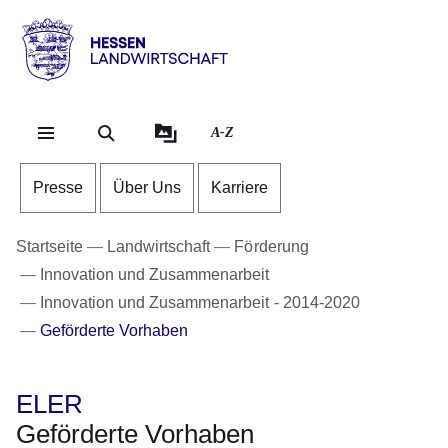
Direkt zum Kopf der Se
Direkt zum Inhalt
Direkt zum Fuß der Sei
Hessen
-
Landwirtschaft
A-Z
Presse
Über Uns
Karriere
Startseite
Landwirtschaft
Förderung
Innovation und Zusammenarbeit
Innovation und Zusammenarbeit - 2014-2020
Geförderte Vorhaben
ELER
Geförderte Vorhaben